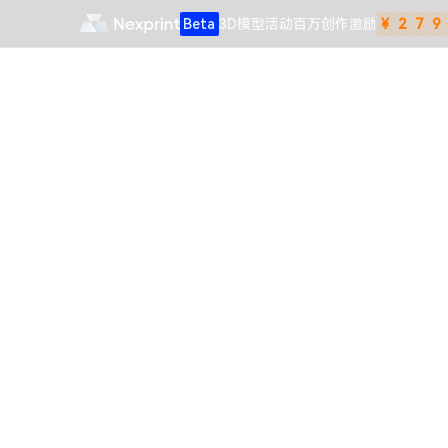
Beta
3D模型
活动
百万创作激励
¥
2
7
9