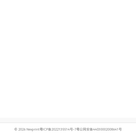
© 2026 Nexprint
粤ICP备2022135514号-7
粤公网安备44030002008641号