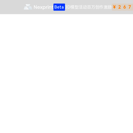
Beta
3D模型
活动
百万创作激励
¥
2
6
7