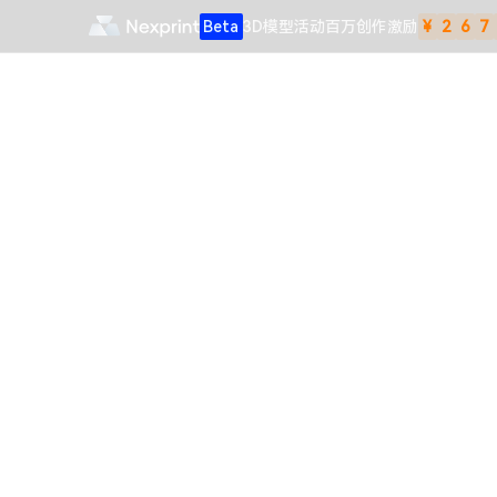
Beta
3D模型
活动
百万创作激励
¥
2
6
7