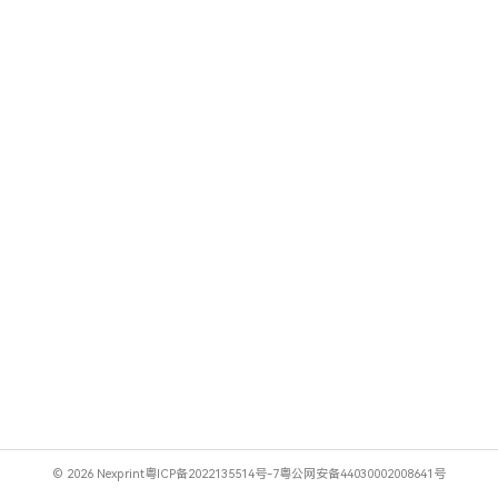
© 2026 Nexprint
粤ICP备2022135514号-7
粤公网安备44030002008641号